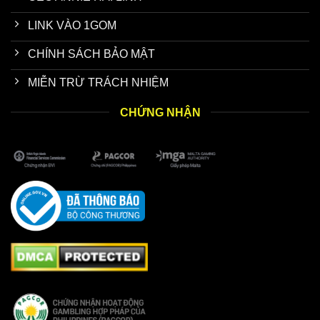
LINK VÀO 1GOM
CHÍNH SÁCH BẢO MẬT
MIỄN TRỪ TRÁCH NHIỆM
CHỨNG NHẬN