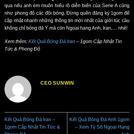
qua nếu anh em muốn hiểu rõ diễn biến của Serie A cũng
như phong độ các đội bóng. Đừng quên đăng ký 1gom để
cập nhật nhanh những thông tin mới nhất của giới túc cầu
không chỉ bóng đá Ý mà còn Ngoại hạng Anh, Iran,… nhé!
Xem thêm:
Kết Quả Bóng Đá Iran
– 1gom Cập Nhật Tin
Tức & Phong Độ
CEO SUNWIN
Kết Quả Bóng Đá Iran –
Kết Quả Bóng Đá Anh 1gom
1gom Cập Nhật Tin Tức &
– Xem Tỷ Số Ngoại Hạng