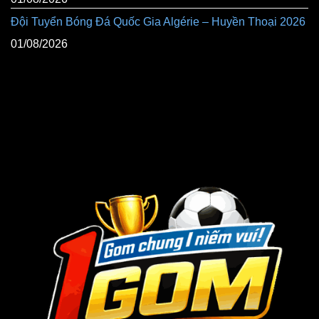
Đội Tuyển Bóng Đá Quốc Gia Algérie – Huyền Thoại 2026
01/08/2026