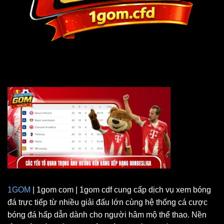
1GOM
| 1gom com | 1gom cdf cung cấp dịch vụ xem bóng
đá trực tiếp từ nhiều giải đấu lớn cùng hệ thống cá cược
bóng đá hấp dẫn dành cho người hâm mộ thể thao. Nền