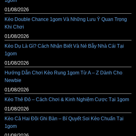
1gom
01/08/2026
Kèo Double Chance 1gom Và Những Lưu Ý Quan Trọng
Khi Chơi
01/08/2026
Kèo Dụ Là Gì? Cách Nhận Biết Và Né Bẫy Nhà Cái Tại
1gom
01/08/2026
Hướng Dẫn Chơi Kèo Rung 1gom Từ A – Z Dành Cho
Newbie
01/08/2026
Kèo Thẻ Đỏ – Cách Chơi & Kinh Nghiệm Cược Tại 1gom
01/08/2026
Kèo Cả Hai Đội Ghi Bàn – Bí Quyết Soi Kèo Chuẩn Tại
1gom
01/08/2026