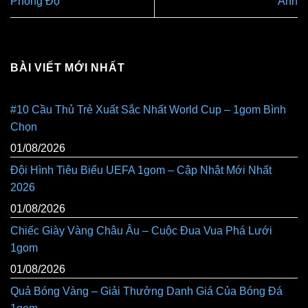
Phong Độ
Anh
BÀI VIẾT MỚI NHẤT
#10 Cầu Thủ Trẻ Xuất Sắc Nhất World Cup – 1gom Bình
Chọn
01/08/2026
Đội Hình Tiêu Biểu UEFA 1gom – Cập Nhật Mới Nhất
2026
01/08/2026
Chiếc Giày Vàng Châu Âu – Cuộc Đua Vua Phá Lưới
1gom
01/08/2026
Quả Bóng Vàng – Giải Thưởng Danh Giá Của Bóng Đá