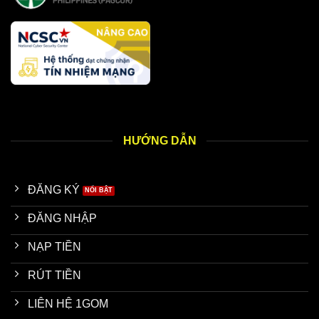
HƯỚNG DẪN
ĐĂNG KÝ
ĐĂNG NHẬP
NẠP TIỀN
RÚT TIỀN
LIÊN HỆ 1GOM